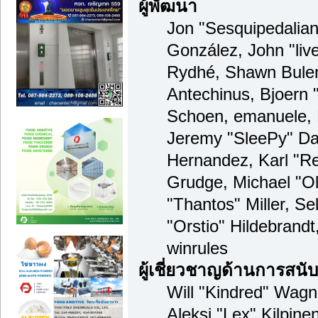
ผู้พัฒนา
Jon "Sesquipedalian"
González, John "li
Rydhé, Shawn Bulen
Antechinus, Bjoern "
Schoen, emanuele, 
Jeremy "SleePy" Da
Hernandez, Karl "R
Grudge, Michael "O
"Thantos" Miller, S
"Orstio" Hildebrand
winrules
ผู้เชี่ยวชาญด้านการสนั
Will "Kindred" Wagne
Aleksi "Lex" Kilpine