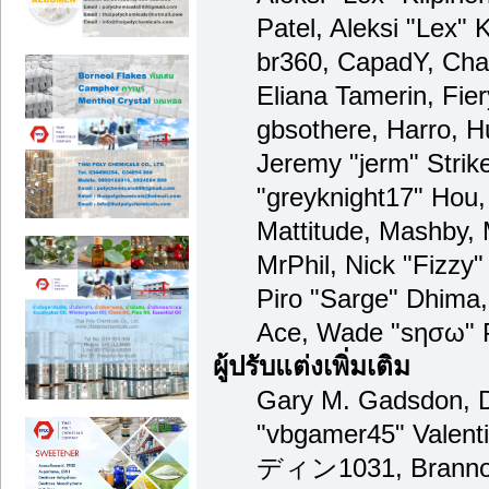
Patel, Aleksi "Lex" 
br360, CapadY, Cha
Eliana Tamerin, Fie
gbsothere, Harro, H
Jeremy "jerm" Strik
"greyknight17" Hou, 
Mattitude, Mashby, M
MrPhil, Nick "Fizzy"
Piro "Sarge" Dhima,
Ace, Wade "sησω" P
ผู้ปรับแต่งเพิ่มเติม
Gary M. Gadsdon, D
"vbgamer45" Valenti
ディン1031, Brannon 