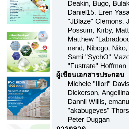
Deakin, Bugo, Bulak
Daniel15, Eren Yas
"JBlaze" Clemons, J
Possum, Kirby, Mat
Matthew "Labradood
nend, Nibogo, Niko, 
Sami "SychO" Mazou
"Fustrate" Hoffman
ผู้เขียนเอกสารประกอบ
Michele "Illori" Dav
Dickerson, Angellina
Dannii Willis, ema
"akabugeyes" Thors
Peter Duggan
การตลาด