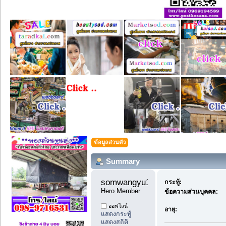
ข้อมูลส่วนตัว
Summary
somwangyu1 
กระทู้:
Hero Member
ข้อความส่วนบุคคล:
ออฟไลน์
อายุ:
แสดงกระทู้
แสดงสถิติ