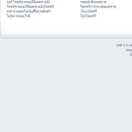
smf โพสต์ขายของให้ยอดขายปัง
กลยุทธ์เพิ่มยอดขาย
โพสต์ขายของให้ยอดขายปังโพสฟรี
โพสฟรีการกระตุ้นยอดขาย
smf ขายของในกลุ่มซื้อขายสินค้า
เว็บบอร์ดฟรี
ไม่รู้จะขายอะไรดี
โปรโมทฟรี
SMF 2.0.1
Simp
S