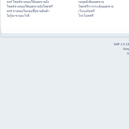
smf โพสต์ขายของให้ยอดขายปัง
กลยุทธ์เพิ่มยอดขาย
โพสต์ขายของให้ยอดขายปังโพสฟรี
โพสฟรีการกระตุ้นยอดขาย
smf ขายของในกลุ่มซื้อขายสินค้า
เว็บบอร์ดฟรี
ไม่รู้จะขายอะไรดี
โปรโมทฟรี
SMF 2.0.1
Simp
S