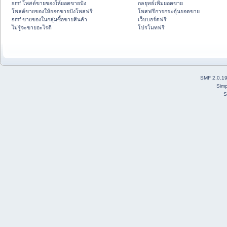
smf โพสต์ขายของให้ยอดขายปัง
กลยุทธ์เพิ่มยอดขาย
โพสต์ขายของให้ยอดขายปังโพสฟรี
โพสฟรีการกระตุ้นยอดขาย
smf ขายของในกลุ่มซื้อขายสินค้า
เว็บบอร์ดฟรี
ไม่รู้จะขายอะไรดี
โปรโมทฟรี
SMF 2.0.1
Simp
S