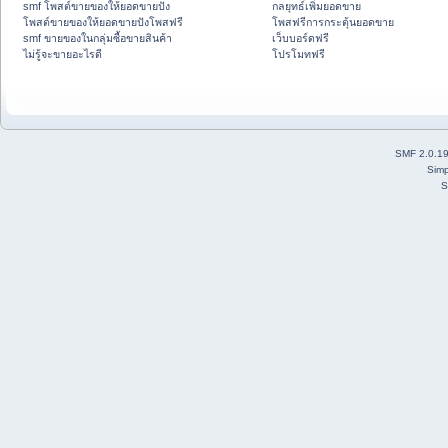
smf โพสต์ขายของให้ยอดขายปัง
กลยุทธ์เพิ่มยอดขาย
โพสต์ขายของให้ยอดขายปังโพสฟรี
โพสฟรีการกระตุ้นยอดขาย
smf ขายของในกลุ่มซื้อขายสินค้า
เว็บบอร์ดฟรี
ไม่รู้จะขายอะไรดี
โปรโมทฟรี
SMF 2.0.1
Simp
S