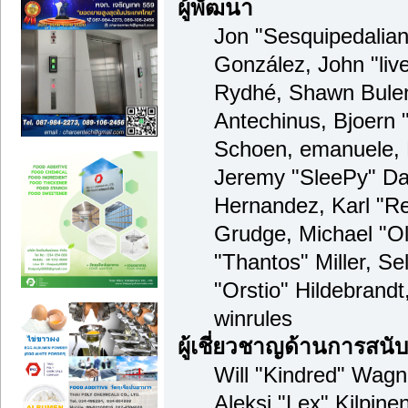
ผู้พัฒนา
Jon "Sesquipedalian"
González, John "li
Rydhé, Shawn Bulen
Antechinus, Bjoern "
Schoen, emanuele, 
Jeremy "SleePy" Da
Hernandez, Karl "R
Grudge, Michael "O
"Thantos" Miller, S
"Orstio" Hildebrand
winrules
ผู้เชี่ยวชาญด้านการสนั
Will "Kindred" Wagne
Aleksi "Lex" Kilpine