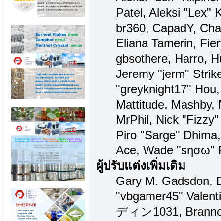
Patel, Aleksi "Lex" 
br360, CapadY, Cha
Eliana Tamerin, Fie
gbsothere, Harro, H
Jeremy "jerm" Strik
"greyknight17" Hou, 
Mattitude, Mashby, M
MrPhil, Nick "Fizzy"
Piro "Sarge" Dhima,
Ace, Wade "sησω" P
ผู้ปรับแต่งเพิ่มเติม
Gary M. Gadsdon, D
"vbgamer45" Valenti
ディン1031, Brannon 