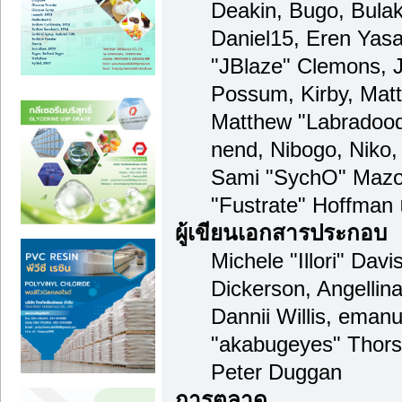
Deakin, Bugo, Bulak
Daniel15, Eren Yas
"JBlaze" Clemons, J
Possum, Kirby, Mat
Matthew "Labradood
nend, Nibogo, Niko, 
Sami "SychO" Mazou
"Fustrate" Hoffman
ผู้เขียนเอกสารประกอบ
Michele "Illori" Dav
Dickerson, Angellina
Dannii Willis, ema
"akabugeyes" Thors
Peter Duggan
การตลาด