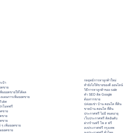
กลยุทธ์การหาลูกค้าใหม่
าเป้า
ทํายังไงให้ขายของดี ออนไลน์
ยอดขาย
วิธีการหาลูกค้าของ sale
ิ่มยอดขายให้ได้ผล
ทำ SEO ติด Google
างแผนการเพิ่มยอดขาย
ต้องการขาย
ouTube
ปล่อยเช่า บ้าน คอนโด ที่ดิน
ปรโมทฟรี
ขายบ้าน คอนโด ที่ดิน
อดขาย
ประกาศฟรี ไม่มี หมดอายุ
อดขาย
เว็บประกาศฟรี ติดอันดับ
ยอดขาย
ฝากร้านฟรี โพ ส ฟรี
 ๆ เพิ่มยอดขาย
ลงประกาศฟรี กรุงเทพ
ิ่มยอดขาย
ลงประกาศฟรี ทั่วไทย