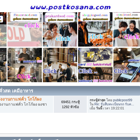
คั่วสด เคมีอาหาร
งงานกาแฟคั่ว โกโก้ผง
กระทู้ล่าสุด
โดย
publicpost99
69451 กระทู้
งงานกาแฟคั่ว โกโก้ผง ผงชา
ใน
Re: รับสืบทะเบียนรถ รับต...
1292 หัวข้อ
เมื่อ
วันนี้
เวลา 19:22:01