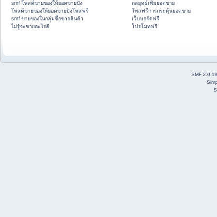
smf โพสต์ขายของให้ยอดขายปัง
กลยุทธ์เพิ่มยอดขาย
โพสต์ขายของให้ยอดขายปังโพสฟรี
โพสฟรีการกระตุ้นยอดขาย
smf ขายของในกลุ่มซื้อขายสินค้า
เว็บบอร์ดฟรี
ไม่รู้จะขายอะไรดี
โปรโมทฟรี
SMF 2.0.1
Simp
S