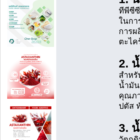
ทีพีซ
ในการ
การผล
ตะไคร
2. น
สำหรั
น้ำมั
คุณภา
ปตัส ท
3. น
วัตถุ