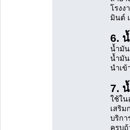
โรงงา
มินต์
6. น
น้ำมั
น้ำมั
นำเข้า
7. น
ใช้ใน
เสริม
บริกา
ครบถ้