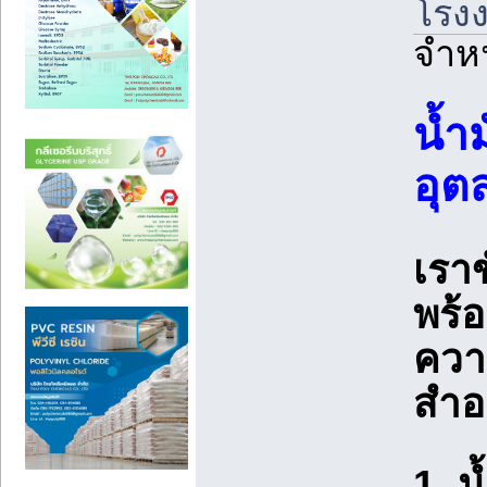
โรงง
จำหน
น้ำ
อุต
เราข
พร้
ควา
สำอา
1. น