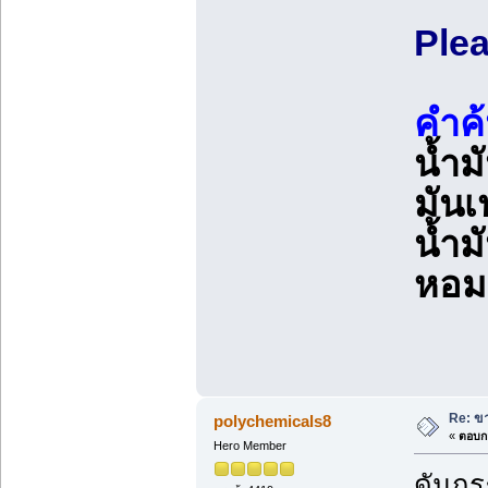
Ple
คำค
น้ำม
มันเ
น้ำม
หอม
Re: ขา
polychemicals8
«
ตอบกล
Hero Member
ดันกระ