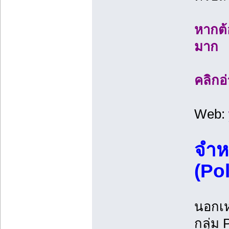
หากต้
มาก
คลิกอ
Web:
จำห
(Po
นอกเห
กลุ่ม