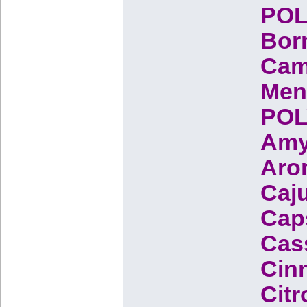
POL
Born
Cam
Men
POL
Amyl
Arom
Caju
Caps
Cass
Cin
Citr