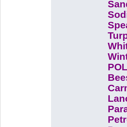
Sand
Sodi
Spea
Turp
Whit
Wint
POL
Bees
Carn
Lan
Para
Petr