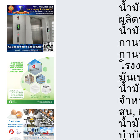
น้ำม
ผลิต
น้ำม
กานพ
กานพ
โรงง
มันเ
น้ำม
จำหน
สน, 
น้ำม
บำบั