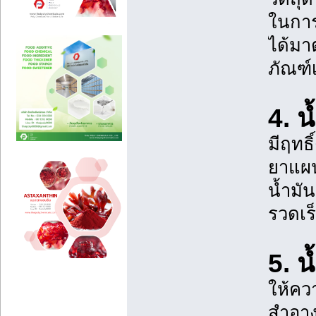
ในการ
ได้มา
ภัณฑ์
4. น
มีฤทธ
ยาแผน
น้ำมั
รวดเร
5. น
ให้คว
สำอาง