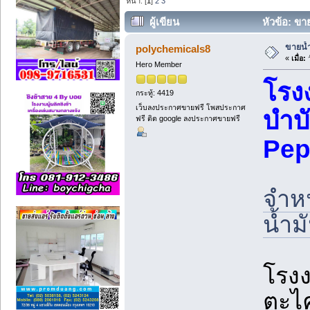
หน้า: [
1
]
2
3
ผู้เขียน
หัวข้อ: ขาย
ขายน้ำ
polychemicals8
«
เมื่อ:
ว
Hero Member
โรง
กระทู้: 4419
เว็บลงประกาศขายฟรี โพสประกาศ
บำบั
ฟรี ติด google ลงประกาศขายฟรี
Pep
จำหน
น้ำม
โรงง
ตะไค