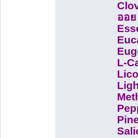
Clov
ออย
Esse
Euca
Euge
L-C
Lico
Ligh
Meth
Pepp
Pine
Sali