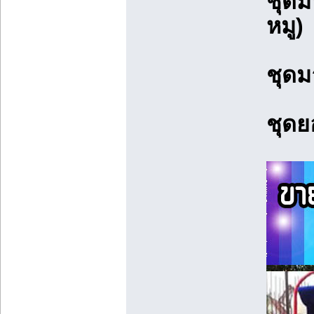
ชุดม
หมู)
ชุดม
ชุดย