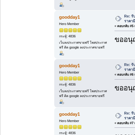
Re: รั
goodday1
ราคาม
Hero Member
«
ตอบกลับ #5 เ
กระทู้: 4836
ขออนุ
เว็บลงประกาศขายฟรี โพสประกาศ
ฟรี ติด google ลงประกาศขายฟรี
Re: รั
goodday1
ราคาม
Hero Member
«
ตอบกลับ #6 เ
กระทู้: 4836
ขออนุ
เว็บลงประกาศขายฟรี โพสประกาศ
ฟรี ติด google ลงประกาศขายฟรี
Re: รั
goodday1
ราคาม
Hero Member
«
ตอบกลับ #7 เ
กระทู้: 4836