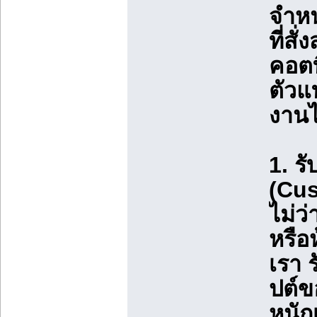
จำหน
ที่ส
คอตที
ตัวแ
งานไ
1. ร
(Cu
ไม่ว
หรือ
เรา 
ปต์ข
หนัก