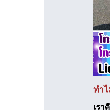
ทำไ
เราค