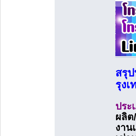
สรุ
รุงเ
ประเ
ผลิต
งานเ