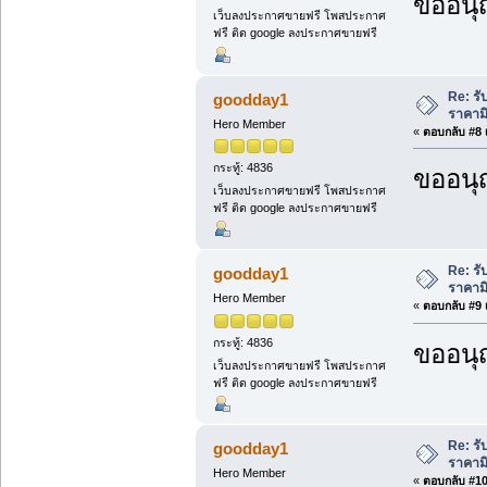
ขออนุ
เว็บลงประกาศขายฟรี โพสประกาศ
ฟรี ติด google ลงประกาศขายฟรี
Re: รั
goodday1
ราคาม
Hero Member
«
ตอบกลับ #8 เ
กระทู้: 4836
ขออนุ
เว็บลงประกาศขายฟรี โพสประกาศ
ฟรี ติด google ลงประกาศขายฟรี
Re: รั
goodday1
ราคาม
Hero Member
«
ตอบกลับ #9 เ
กระทู้: 4836
ขออนุ
เว็บลงประกาศขายฟรี โพสประกาศ
ฟรี ติด google ลงประกาศขายฟรี
Re: รั
goodday1
ราคาม
Hero Member
«
ตอบกลับ #10 