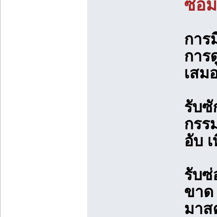
ซ่อม
การม
การด
เสมอ
รับซ
กรรม
อับ เ
รับซ
ขาด 
มาสค