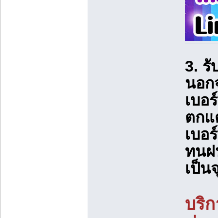
3. ร
นอกจ
เบอร
ตกแต
เบอร
ทนฝน
เป็น
บริ