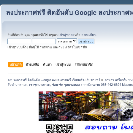
ลงประกาศฟรี ติดอันดับ Google ลงประกาศฟรี
ยินดีต้อนรับคุณ,
บุคคลทั่วไป
กรุณา
เข้าสู่ระบบ
หรือ
ลงทะเบียน
เข้าสู่ระบบด้วยชื่อผู้ใช้ รหัสผ่าน และระยะเวลาในเซสชั่น
หน้าแรก
ช่วยเหลือ
ค้นหา
เข้าสู่ระบบ
สมัครสมาชิก
ลงประกาศฟรี ติดอันดับ Google ลงประกาศฟรี เว็บบอร์ด เว็บขายฟรี
»
อาหาร เครื่องดื่ม 
รับทำมาสคอต, เช่าชุดมาสคอต, ซ่อม-ซัก ชุดมาสคอต ราคามิตรภาพ 065-442-6694 Masco