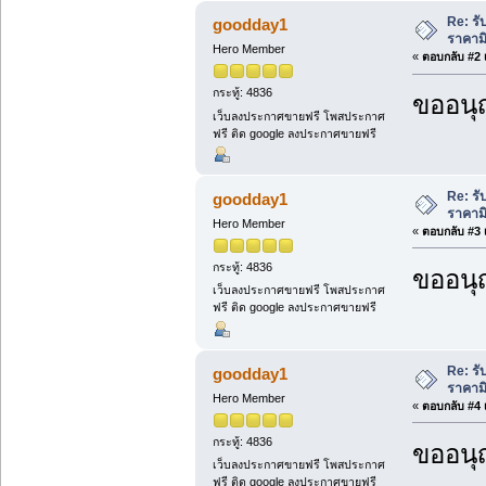
Re: รั
goodday1
ราคาม
Hero Member
«
ตอบกลับ #2 เ
กระทู้: 4836
ขออนุ
เว็บลงประกาศขายฟรี โพสประกาศ
ฟรี ติด google ลงประกาศขายฟรี
Re: รั
goodday1
ราคาม
Hero Member
«
ตอบกลับ #3 เ
กระทู้: 4836
ขออนุ
เว็บลงประกาศขายฟรี โพสประกาศ
ฟรี ติด google ลงประกาศขายฟรี
Re: รั
goodday1
ราคาม
Hero Member
«
ตอบกลับ #4 เ
กระทู้: 4836
ขออนุ
เว็บลงประกาศขายฟรี โพสประกาศ
ฟรี ติด google ลงประกาศขายฟรี