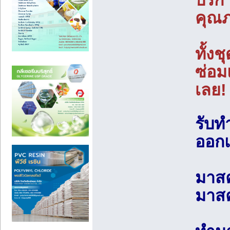
บริก
คุณภ
ทั้ง
ซ่อม
เลย!
รับท
ออก
มาสค
มาส