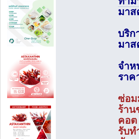
ทำม
มาส
บริก
มาส
จำหน
ราคา
ซ่อ
ร้าน
คอต
รับท