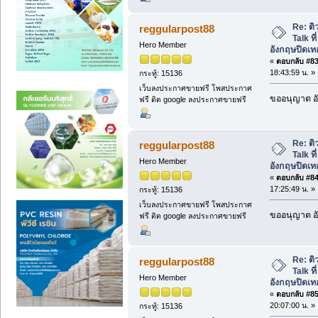
Re: ต
reggularpost88
Talk ท
Hero Member
อังกฤษปิดเท
«
ตอบกลับ #83 
18:43:59 น. »
กระทู้: 15136
เว็บลงประกาศขายฟรี โพสประกาศ
ขออนุญาต อั
ฟรี ติด google ลงประกาศขายฟรี
Re: ต
reggularpost88
Talk ท
Hero Member
อังกฤษปิดเท
«
ตอบกลับ #84 
17:25:49 น. »
กระทู้: 15136
เว็บลงประกาศขายฟรี โพสประกาศ
ขออนุญาต อั
ฟรี ติด google ลงประกาศขายฟรี
Re: ต
reggularpost88
Talk ท
Hero Member
อังกฤษปิดเท
«
ตอบกลับ #85 
20:07:00 น. »
กระทู้: 15136