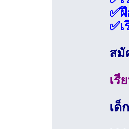
✅ฝึ
✅เร
สมั
เรี
เด็