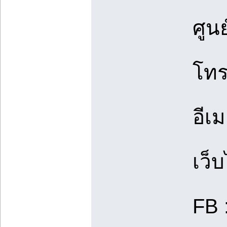
ศูน
โทร
อีเม
เว็บ
FB 