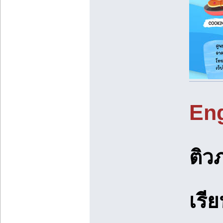
Eng
ติว
เรี