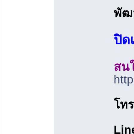
พัฒ
ปิด
สนใ
htt
โท
Lin