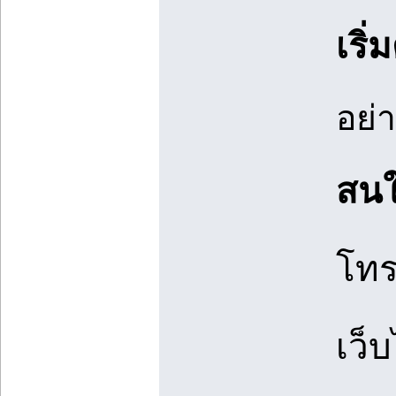
เริ
อย่
สนใ
โทร
เว็