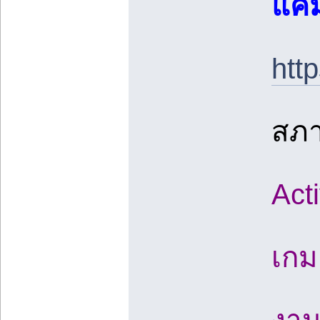
แคม
htt
สภา
Act
เกม