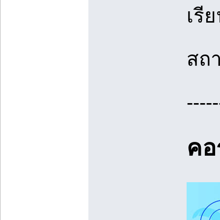
เรี
สถา
-----
คอ