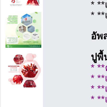
* *
* *
อัพ
ปูพ
* *
* *
* *
* *