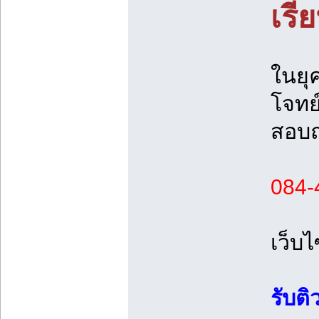
เรี
ในยุค
โจทย์
สอบถา
084-
เว็บ
รับต