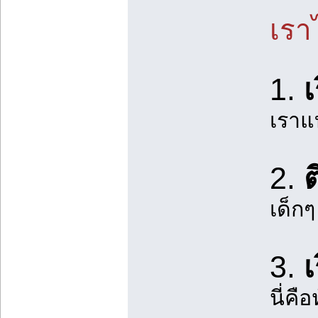
เรา
1.
เราแ
2.
เด็ก
3.
นี่ค