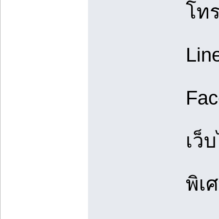
โท
Lin
Fac
เว็
พิเ