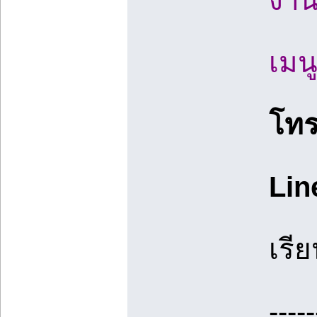
งาน
เมน
โท
Lin
เรี
-----