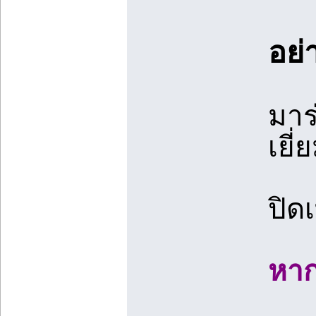
อย่
มาร
เยี
ปิด
หาก