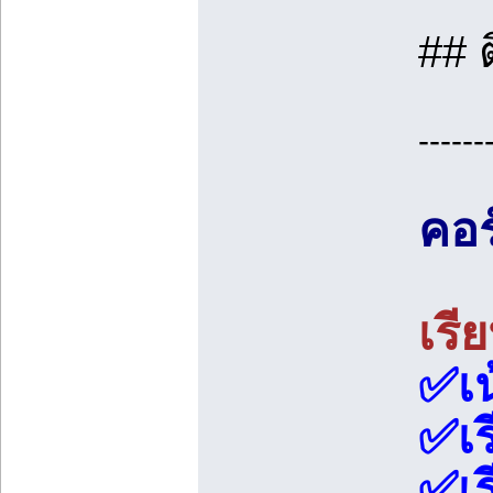
## 
------
คอร
เรี
✅เน
✅เร
✅เร