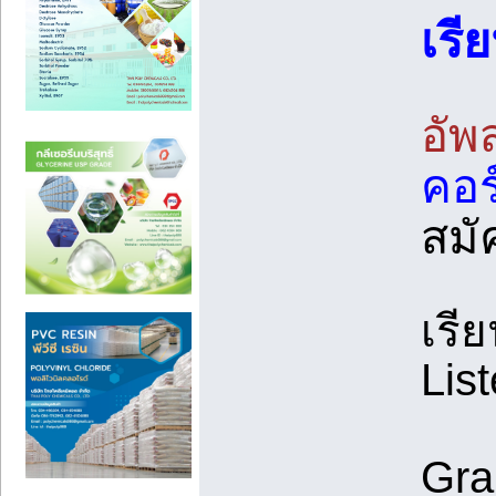
เรี
อัพ
คอร
สมั
เรี
Lis
Gra