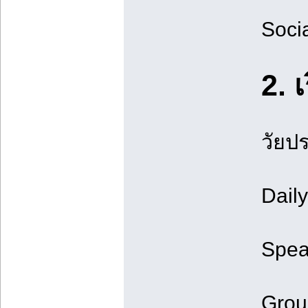
Socia
2. 
วัยป
Daily
Spea
Group