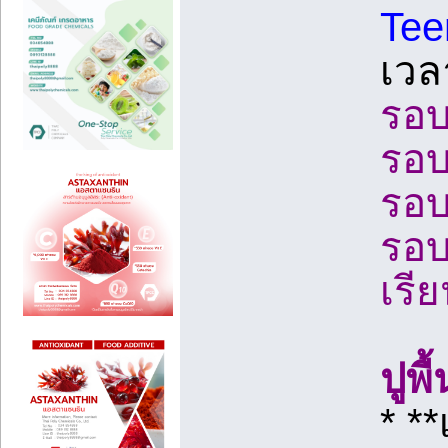
Tee
เวล
รอบท
รอบท
รอบท
รอบท
เรีย
ปูพ
* *