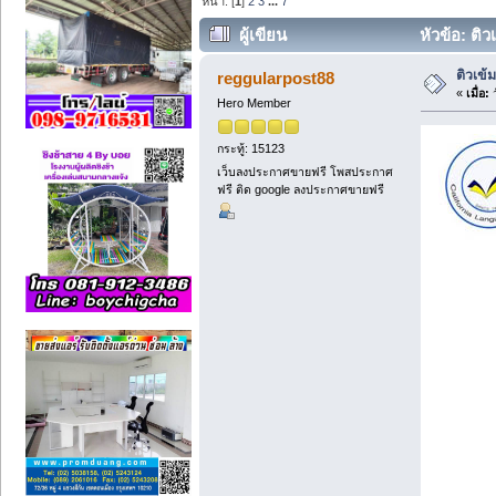
หน้า: [
1
]
2
3
...
7
ผู้เขียน
หัวข้อ: ติ
ติวเข้
reggularpost88
«
เมื่อ:
ว
Hero Member
กระทู้: 15123
เว็บลงประกาศขายฟรี โพสประกาศ
ฟรี ติด google ลงประกาศขายฟรี