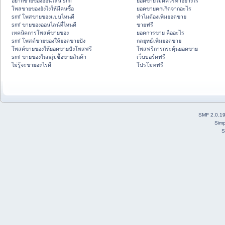
อยากขายของออนไลน์ smf
ยอดขายไม่ดีควรทำอย่างไร
โพสขายของยังไงให้มีคนซื้อ
ยอดขายตกเกิดจากอะไร
smf โพสขายของแบบไหนดี
ทำไมต้องเพิ่มยอดขาย
smf ขายของออนไลน์ที่ไหนดี
ขายฟรี
เทคนิคการโพสต์ขายของ
ยอดการขาย คืออะไร
smf โพสต์ขายของให้ยอดขายปัง
กลยุทธ์เพิ่มยอดขาย
โพสต์ขายของให้ยอดขายปังโพสฟรี
โพสฟรีการกระตุ้นยอดขาย
smf ขายของในกลุ่มซื้อขายสินค้า
เว็บบอร์ดฟรี
ไม่รู้จะขายอะไรดี
โปรโมทฟรี
SMF 2.0.1
Simp
S