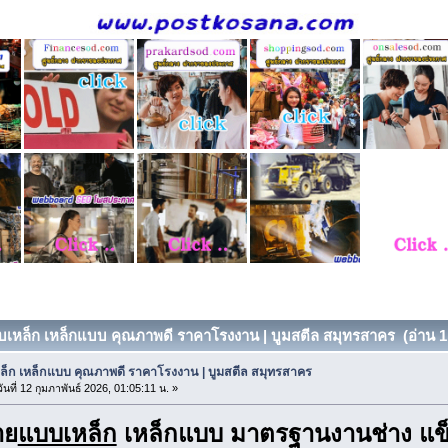
บเหล็ก เหล็กแบบ คุณภาพดี ราคาโรงงาน | บูมสตีล สมุทรสาคร (อ่าน 11
ล็ก เหล็กแบบ คุณภาพดี ราคาโรงงาน | บูมสตีล สมุทรสาคร
ันที่ 12 กุมภาพันธ์ 2026, 01:05:11 น. »
าย
แบบเหล็ก
เหล็กแบบ มาตรฐานงานช่าง แข็ง