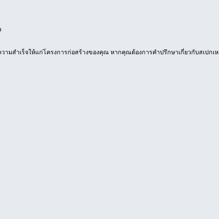
ว
ความสำเร็จให้แก่โครงการก่อสร้างของคุณ หากคุณต้องการคำปรึกษาเกี่ยวกับสเปกเหล็