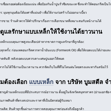
ารเชื่อมรอยต่อต้องเนียนแน่น เพื่อป้องกันน้ำปูนรั่วซึมขณะเท ซึ่งจะทำให้คอนกรีตเป็น
มุมทุกมุมต้องได้องศาที่แม่นยำ เพื่อให้งานก่อสร้างไม่ออกมาเบี้ยว
ารขาย: ร้านค้าควรให้คำปรึกษาเรื่องการเลือกขนาดที่เหมาะสมกับหน้างานได้
รดูแลรักษาแบบเหล็กให้ใช้งานได้ยาวนาน
หล็กแบบคุณภาพสูงจะเสียเปล่าหากขาดการดูแลรักษาที่ถูกต้อง:
ทุกครั้ง: ก่อนเทคอนกรีตควรทาน้ำมันแบบ (Formwork Oil) เพื่อให้ถอดแบบได้ง่ายและป้
ดทันที: หลังถอดแบบควรเคาะเศษปูนออกให้หมด
ม: หากไม่ได้ใช้งานเป็นเวลานาน ควรจัดเก็บในที่ที่ไม่โดนฝนโดยตรงและทากันสนิมไว้
ไมต้องเลือก
แบบเหล็ก
จาก บริษัท บูมสตีล จ
ี่ยวชาญด้านเหล็กแบบที่มีประสบการณ์ยาวนาน ตั้งอยู่ในจังหวัดสมุทรสาคร (ย่านเอกชัย
นคุณภาพสินค้าที่ตรงสเปกและราคาที่เป็นมิตรต่อผู้รับเหมา
ลิต: สินค้าทุกชิ้นผ่านการตรวจสอบคุณภาพก่อนส่งถึงมือลูกค้า