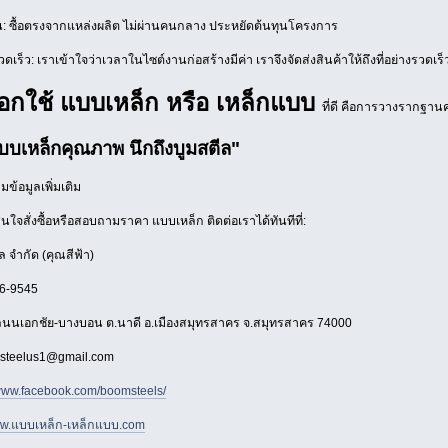
 ซื้อตรงจากแหล่งผลิต ไม่ผ่านคนกลาง ประหยัดต้นทุนโครงการ
วดเร็ว: เราเข้าใจว่าเวลาในไซต์งานก่อสร้างมีค่า เราจึงจัดส่งสินค้าให้ถึงที่อย่างรวดเร็
ือกใช้ แบบเหล็ก หรือ เหล็กแบบ
ที่ดี คือการวางรากฐาน
แบบเหล็กคุณภาพ นึกถึงบูมสตีล"
ข้อมูลเพิ่มเติม
จสั่งซื้อหรือสอบถามราคา แบบเหล็ก ติดต่อเราได้ทันทีที่:
ล จำกัด (คุณสีฟ้า)
56-9545
/16 ถนนเอกชัย-บางบอน ต.นาดี อ.เมืองสมุทรสาคร จ.สมุทรสาคร 74000
msteelus1@gmail.com
ww.facebook.com/boomsteels/
w.แบบเหล็ก-เหล็กแบบ.com