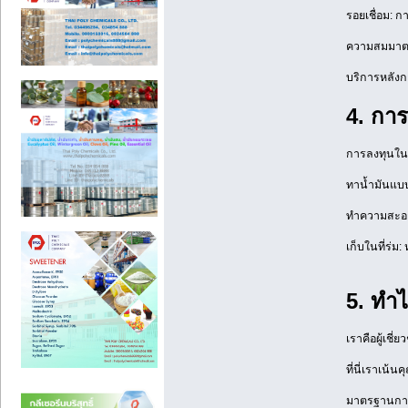
รอยเชื่อม: ก
ความสมมาตร: 
บริการหลังก
4. กา
การลงทุนในเ
ทาน้ำมันแบบ
ทำความสะอา
เก็บในที่ร่
5. ทำ
เราคือผู้เช
ที่นี่เราเน้
มาตรฐานการผ