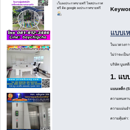
เว็บลงประกาศขายฟรี โพสประกาศ
ฟรี ติด google ลงประกาศขายฟรี
Keyword
แบบเห
ในแวดวงการก
ไม่ว่าจะเป็
บริษัท บูมส
1. แบบ
แบบเหล็ก (
ความทนทาน: 
ความแม่นยำ: 
ความคุ้มค่า: