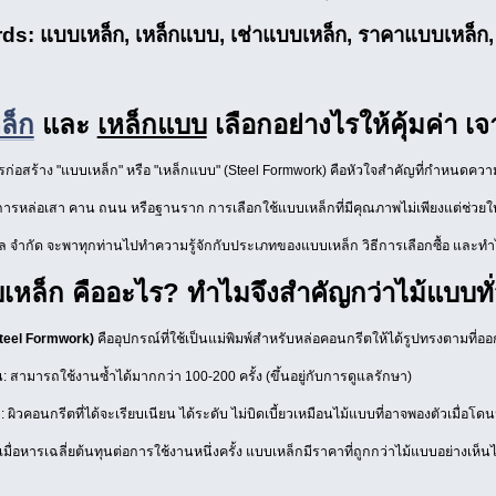
s: แบบเหล็ก, เหล็กแบบ, เช่าแบบเหล็ก, ราคาแบบเหล็ก, 
ล็ก
และ
เหล็กแบบ
เลือกอย่างไรให้คุ้มค่า เ
่อสร้าง "แบบเหล็ก" หรือ "เหล็กแบบ" (Steel Formwork) คือหัวใจสำคัญที่กำหน
นการหล่อเสา คาน ถนน หรือฐานราก การเลือกใช้แบบเหล็กที่มีคุณภาพไม่เพียงแต่ช่วยใ
ตีล จำกัด จะพาทุกท่านไปทำความรู้จักกับประเภทของแบบเหล็ก วิธีการเลือกซื้อ และทำ
เหล็ก คืออะไร? ทำไมจึงสำคัญกว่าไม้แบบทั
Steel Formwork)
คืออุปกรณ์ที่ใช้เป็นแม่พิมพ์สำหรับหล่อคอนกรีตให้ได้รูปทรงตามที่
สามารถใช้งานซ้ำได้มากกว่า 100-200 ครั้ง (ขึ้นอยู่กับการดูแลรักษา)
ผิวคอนกรีตที่ได้จะเรียบเนียน ได้ระดับ ไม่บิดเบี้ยวเหมือนไม้แบบที่อาจพองตัวเมื่อโดน
 เมื่อหารเฉลี่ยต้นทุนต่อการใช้งานหนึ่งครั้ง แบบเหล็กมีราคาที่ถูกกว่าไม้แบบอย่างเห็นไ