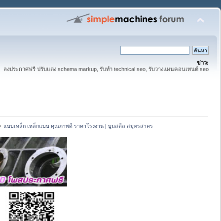
ข่าว:
ลงประกาศฟรี ปรับแต่ง schema markup, รับทำ technical seo, รับวางแผนคอนเทนต์ seo
»
แบบเหล็ก เหล็กแบบ คุณภาพดี ราคาโรงงาน | บูมสตีล สมุทรสาคร