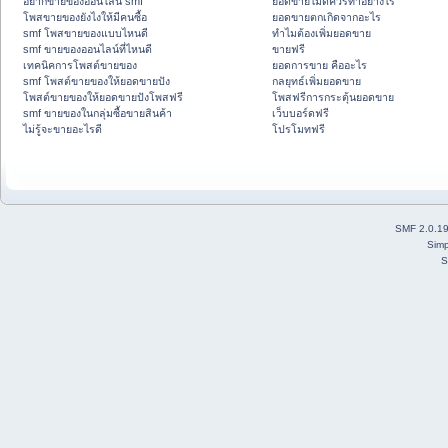
อยากขายของออนไลน์ smf
ยอดขายไม่ดีควรทำอย่างไร
โพสขายของยังไงให้มีคนซื้อ
ยอดขายตกเกิดจากอะไร
smf โพสขายของแบบไหนดี
ทำไมต้องเพิ่มยอดขาย
smf ขายของออนไลน์ที่ไหนดี
ขายฟรี
เทคนิคการโพสต์ขายของ
ยอดการขาย คืออะไร
smf โพสต์ขายของให้ยอดขายปัง
กลยุทธ์เพิ่มยอดขาย
โพสต์ขายของให้ยอดขายปังโพสฟรี
โพสฟรีการกระตุ้นยอดขาย
smf ขายของในกลุ่มซื้อขายสินค้า
เว็บบอร์ดฟรี
ไม่รู้จะขายอะไรดี
โปรโมทฟรี
SMF 2.0.1
Simp
S