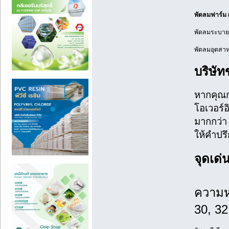
พัดลมฟาร์ม (
พัดลมระบายอ
พัดลมอุตสาหก
บริษั
หากคุณ
โอเวอร์
มากกว่า 
ให้คำป
จุดเด่
ความห
30, 32