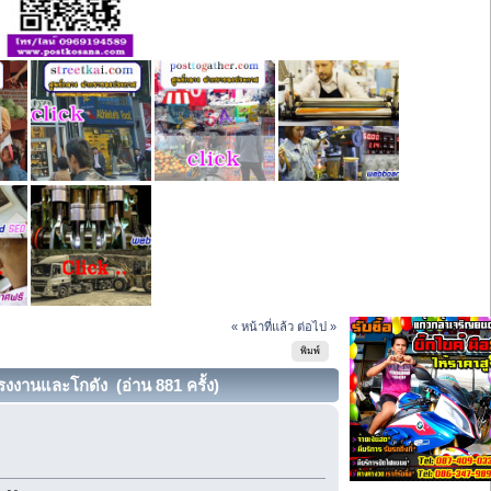
« หน้าที่แล้ว
ต่อไป »
พิมพ์
รงงานและโกดัง (อ่าน 881 ครั้ง)