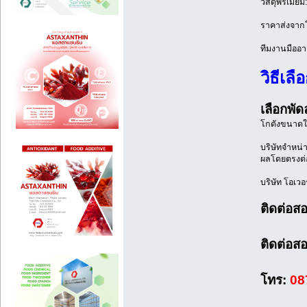
วัสดุพรีเมี
ราคาส่งจากโร
ทีมงานมืออา
วิธีเล
เลือกพั
โกดังขนาดให
บริษัทจำหน่
ผลโดยตรงต่อ
บริษัท โอเวอ
ติดต่อสอ
ติดต่อส
โทร:
08