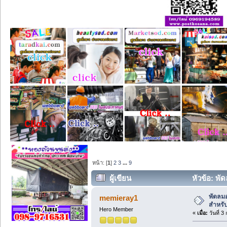
หน้า: [
1
]
2
3
...
9
ผู้เขียน
หัวข้อ: พั
พัดลมอ
memieray1
สำหรั
Hero Member
«
เมื่อ:
วันที่ 3