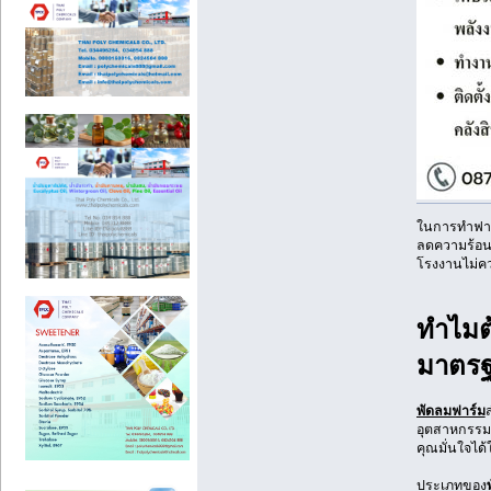
ในการทำฟาร
ลดความร้อน 
โรงงานไม่ค
ทำไมต
มาตร
พัดลมฟาร์ม
อุตสาหกรรม 
คุณมั่นใจไ
ประเภทของ