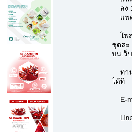
ลง 18
แพคเ
โพสต์
ชุดละ 1
บนเว็
ท่าน
ได้ที่
E-mai
Line