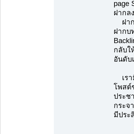
page S
ฝากลง
ฝากบท
ฝากบท
Backli
กลับให
อันดับเ
เรามีเ
โพสต์
ประชาส
กระจา
มีประส