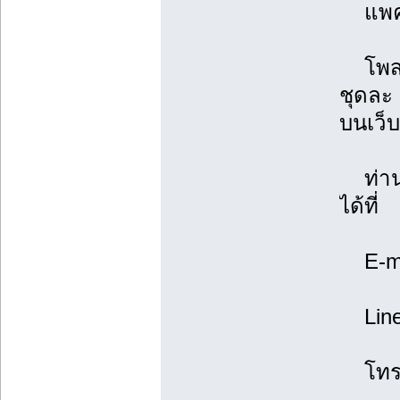
แพคเ
โพสต์
ชุดละ 1
บนเว็
ท่าน
ได้ที่
E-mai
Line
โทร. 