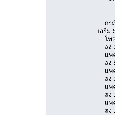
กรณีฝ
เสริม
โพสต์
ลง 3 
แพคเ
ลง 5 
แพคเ
ลง 10
แพคเ
ลง 14
แพคเ
ลง 18