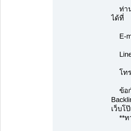
ท่าน
ได้ที่
E-mai
Line
โทร. 
ข้อกำ
Backl
เว็บโป
**ทางเ