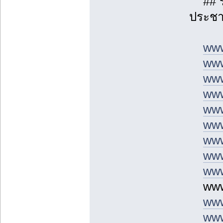
## รา
ประชาส
www
www
www
www
www
www
www
www
www
www.ร
www
www