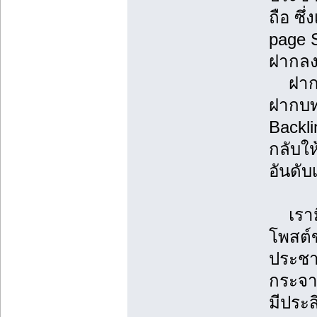
ถือ ซึ
page S
ฝากลง
ฝากบท
ฝากบท
Backli
กลับให
อันดับเ
เรามีเ
โพสต์
ประชาส
กระจา
มีประส