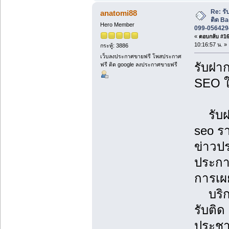
Re: รั
anatomi88
ติด Ba
Hero Member
099-0564294
«
ตอบกลับ #16 
10:16:57 น. »
กระทู้: 3886
เว็บลงประกาศขายฟรี โพสประกาศ
รับฝาก
ฟรี ติด google ลงประกาศขายฟรี
SEO ใ
รับฝา
seo รา
ข่าวปร
ประกาศ
การเผย
บริกา
รับติด
ประชาส