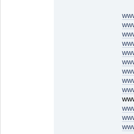
www
www
www
www
www
www
www
www
www
www.ร
www
www
www