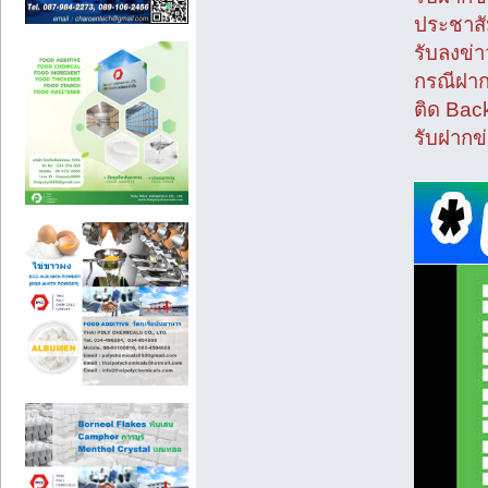
ประชาสั
รับลงข่
กรณีฝาก
ติด Bac
รับฝากข