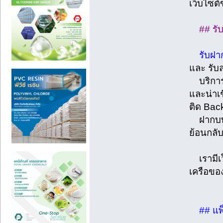
เว็บไซต์
## รั
รับฝา
และ รับล
บริการติ
และน่าเช
ติด Bac
ฝากบทคว
ย้อนกลับ
เรามีเว
เครือขอ
## แพ