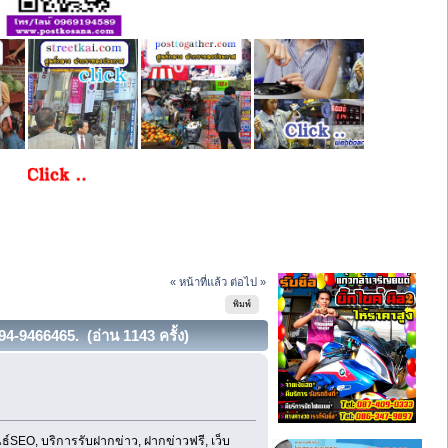
« หน้าที่แล้ว
ต่อไป »
พิมพ์
4-9466465. (อ่าน 1143 ครั้ง)
์SEO, บริการรับฝากข่าว, ฝากข่าวฟรี, เว็บ