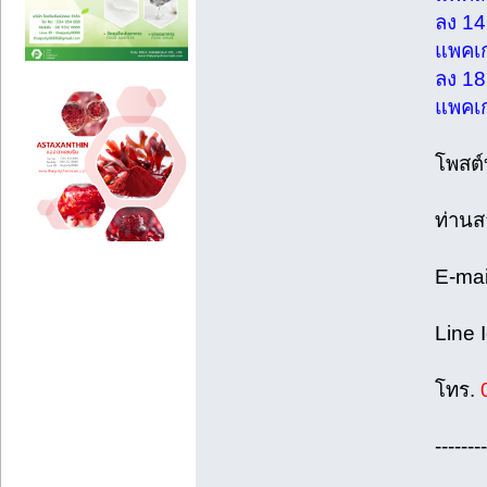
ลง 14 เ
แพคเกจ
ลง 18 เ
แพคเกจ
โพสต์บท
ท่านสา
E-mai
Line I
โทร.
0
---------