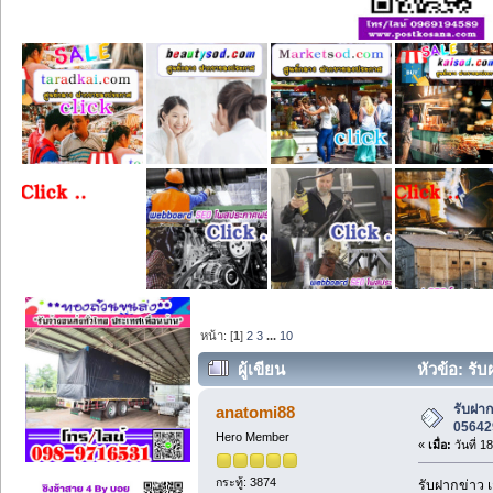
หน้า: [
1
]
2
3
...
10
ผู้เขียน
หัวข้อ: รั
รับฝาก
anatomi88
05642
Hero Member
«
เมื่อ:
วันที่ 
กระทู้: 3874
รับฝากข่าว 