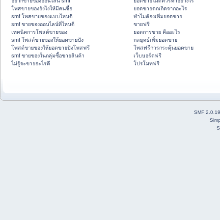
อยากขายของออนไลน์ smf
ยอดขายไม่ดีควรทำอย่างไร
โพสขายของยังไงให้มีคนซื้อ
ยอดขายตกเกิดจากอะไร
smf โพสขายของแบบไหนดี
ทำไมต้องเพิ่มยอดขาย
smf ขายของออนไลน์ที่ไหนดี
ขายฟรี
เทคนิคการโพสต์ขายของ
ยอดการขาย คืออะไร
smf โพสต์ขายของให้ยอดขายปัง
กลยุทธ์เพิ่มยอดขาย
โพสต์ขายของให้ยอดขายปังโพสฟรี
โพสฟรีการกระตุ้นยอดขาย
smf ขายของในกลุ่มซื้อขายสินค้า
เว็บบอร์ดฟรี
ไม่รู้จะขายอะไรดี
โปรโมทฟรี
SMF 2.0.1
Simp
S