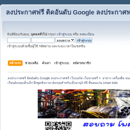
ลงประกาศฟรี ติดอันดับ Google ลงประกาศฟรี
ยินดีต้อนรับคุณ,
บุคคลทั่วไป
กรุณา
เข้าสู่ระบบ
หรือ
ลงทะเบียน
เข้าสู่ระบบด้วยชื่อผู้ใช้ รหัสผ่าน และระยะเวลาในเซสชั่น
หน้าแรก
ช่วยเหลือ
ค้นหา
เข้าสู่ระบบ
สมัครสมาชิก
ลงประกาศฟรี ติดอันดับ Google ลงประกาศฟรี เว็บบอร์ด เว็บขายฟรี
»
อาหาร เครื่องดื่ม 
เรียนอังกฤษเด็กเล็ก ฝึกพูดฟังภาษาอังกฤษสำหรับเด็กอายุ3-4ปี ที่ขอนแก่น smart kids