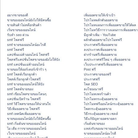
อยากขายของดี
เพิ่มยอดขายให้เข้าเป้า
ขายของออนไลน์ยังไงให้มีคนซื้อ
โปรโมทผลักดันยอดขาย
ขายสินค้าไม่สต๊อกสินค้า
โปรโมทแผนการเพิ่มยอดขายให้ได้ผล
เริ่มขายของออนไลน์
โปรโมทวิธีการวางแผนการเพิ่มยอดขา
รับทำ seo ด่วน
มีลูกค้าเพิ่ม - YouTube
smf โพสฟรี
ผลักดันยอดขายโปรโมทฟรี
smf ขายของออนไลน์อะไรดี
ประกาศฟรีเพิ่มยอดขาย
smf โพสฟรี
ลงประกาศเพิ่มยอดขาย
แคปชั่นแม่ค้าออนไลน์ โพสฟรี
ฝากร้านฟรีเพิ่มยอดขาย
โพสฟรีแคปชั่นโพสขายของยังไงให้ปัง
ลงประกาศฟรีใหม่ ๆ เพิ่มยอดขาย
smf แคปชั่นแม่ค้าออนไลน์
เว็บประกาศฟรีเพิ่มยอดขาย
ขายของให้ออร์เดอร์เข้ารัว ๆ
Post ฟรี
smf โพสต์เรียกลูกค้า
ประกาศขายของฟรี
โพสต์เรียกลูกค้าโพสฟรี
ประกาศฟรี
smf ขายของออนไลน์ให้ปัง
โพส SEO
smf โพสต์ขายของ
ลงโฆษณาฟรี
smf เขียนโพสขายของโดนๆ
โปรโมทเพจร้านค้า
แคปชั่นเปิดร้าน โพสฟรี
โปรโมทกระตุ้นยอดขาย
smf วิธีโพสขายของให้น่าสนใจ
โปรโมทฟรีออนไลน์กระตุ้นยอดขาย
วิธีเพิ่มยอดขาย โพสฟรี
โพสกระตุ้นยอดขาย
smf เทคนิคเพิ่มยอดขาย
วิธีกระตุ้นยอดขาย เซลล์
ขายของออนไลน์ยังไงให้มีคนซื้อ
วิธีแก้ปัญหายอดขายตก
smf เริ่มต้นขายของออนไลน์
เริ่มต้นขายของ
ไอ เดีย การขายของออนไลน์
แหล่งรับของมาขายออนไลน์
เว็บขายของออนไลน์
ขายของออนไลน์อะไรดี