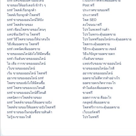
smf แคปชั่นแม่ค้าออนไลน์
เว็บประกาศฟรีเพิ่มยอดขาย
ขายของให้ออร์เดอร์เข้ารัว ๆ
Post ฟรี
smf โพสต์เรียกลูกค้า
ประกาศขายของฟรี
โพสต์เรียกลูกค้าโพสฟรี
ประกาศฟรี
smf ขายของออนไลน์ให้ปัง
โพส SEO
smf โพสต์ขายของ
ลงโฆษณาฟรี
smf เขียนโพสขายของโดนๆ
โปรโมทเพจร้านค้า
แคปชั่นเปิดร้าน โพสฟรี
โปรโมทกระตุ้นยอดขาย
smf วิธีโพสขายของให้น่าสนใจ
โปรโมทฟรีออนไลน์กระตุ้นยอดขาย
วิธีเพิ่มยอดขาย โพสฟรี
โพสกระตุ้นยอดขาย
smf เทคนิคเพิ่มยอดขาย
วิธีกระตุ้นยอดขาย เซลล์
ขายของออนไลน์ยังไงให้มีคนซื้อ
วิธีแก้ปัญหายอดขายตก
smf เริ่มต้นขายของออนไลน์
เริ่มต้นขายของ
ไอ เดีย การขายของออนไลน์
แหล่งรับของมาขายออนไลน์
เว็บขายของออนไลน์
ขายของออนไลน์อะไรดี
เริ่ม ขายของออนไลน์ โพสฟรี
อยากขายของออนไลน์
อยากขายของออนไลน์ smf
ยอดขายไม่ดีควรทำอย่างไร
โพสขายของยังไงให้มีคนซื้อ
ยอดขายตกเกิดจากอะไร
smf โพสขายของแบบไหนดี
ทำไมต้องเพิ่มยอดขาย
smf ขายของออนไลน์ที่ไหนดี
ขายฟรี
เทคนิคการโพสต์ขายของ
ยอดการขาย คืออะไร
smf โพสต์ขายของให้ยอดขายปัง
กลยุทธ์เพิ่มยอดขาย
โพสต์ขายของให้ยอดขายปังโพสฟรี
โพสฟรีการกระตุ้นยอดขาย
smf ขายของในกลุ่มซื้อขายสินค้า
เว็บบอร์ดฟรี
ไม่รู้จะขายอะไรดี
โปรโมทฟรี