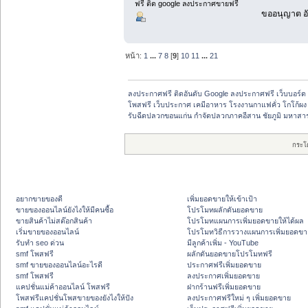
ฟรี ติด google ลงประกาศขายฟรี
ขออนุญาต อั
หน้า:
1
...
7
8
[
9
]
10
11
...
21
ลงประกาศฟรี ติดอันดับ Google ลงประกาศฟรี เว็บบอร์ด 
โพสฟรี เว็บประกาศ เคมีอาหาร โรงงานกาแฟคั่ว โกโก้ผง
รับฉีดปลวกขอนแก่น กำจัดปลวกภาคอีสาน ชัยภูมิ มหาส
กระโ
อยากขายของดี
เพิ่มยอดขายให้เข้าเป้า
ขายของออนไลน์ยังไงให้มีคนซื้อ
โปรโมทผลักดันยอดขาย
ขายสินค้าไม่สต๊อกสินค้า
โปรโมทแผนการเพิ่มยอดขายให้ได้ผล
เริ่มขายของออนไลน์
โปรโมทวิธีการวางแผนการเพิ่มยอดขา
รับทำ seo ด่วน
มีลูกค้าเพิ่ม - YouTube
smf โพสฟรี
ผลักดันยอดขายโปรโมทฟรี
smf ขายของออนไลน์อะไรดี
ประกาศฟรีเพิ่มยอดขาย
smf โพสฟรี
ลงประกาศเพิ่มยอดขาย
แคปชั่นแม่ค้าออนไลน์ โพสฟรี
ฝากร้านฟรีเพิ่มยอดขาย
โพสฟรีแคปชั่นโพสขายของยังไงให้ปัง
ลงประกาศฟรีใหม่ ๆ เพิ่มยอดขาย