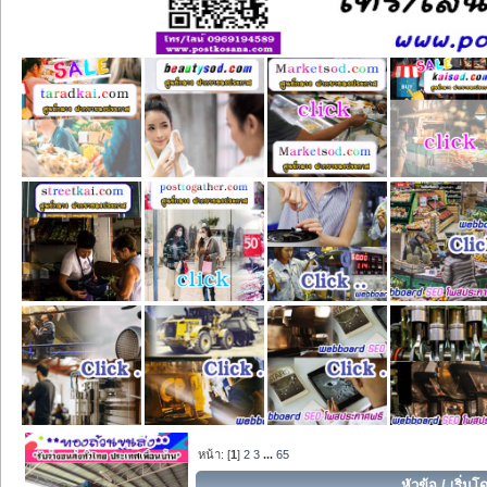
หน้า: [
1
]
2
3
...
65
หัวข้อ
/
เริ่มโ