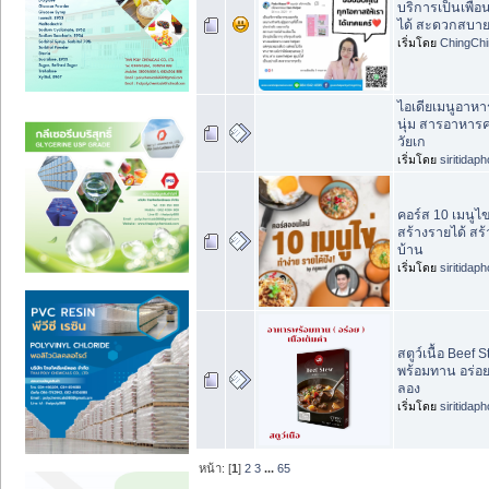
บริการเป็นเพื่อ
ได้ สะดวกสบาย 
เริ่มโดย
ChingChi
ไอเดียเมนูอาหารผ
นุ่ม สารอาหารคร
วัยเก
เริ่มโดย
siritidap
คอร์ส 10 เมนูไ
สร้างรายได้ สร้
บ้าน
เริ่มโดย
siritidap
สตูว์เนื้อ Beef
พร้อมทาน อร่อยได
ลอง
เริ่มโดย
siritidap
หน้า: [
1
]
2
3
...
65