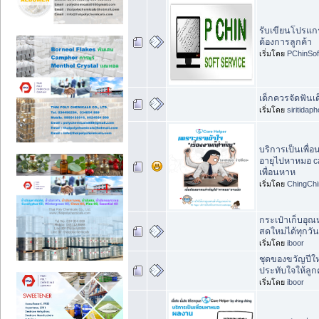
รับเขียนโปรแ
ต้องการลูกค้า
เริ่มโดย
PChinSof
เด็กควรจัดฟันเด็
เริ่มโดย
siritidap
บริการเป็นเพื่อ
อายุไปหาหมอ ca
เพื่อนหาห
เริ่มโดย
ChingChi
กระเป๋าเก็บอุณ
สดใหม่ได้ทุกวัน
เริ่มโดย
iboor
ชุดของขวัญปีใ
ประทับใจให้ลู
เริ่มโดย
iboor