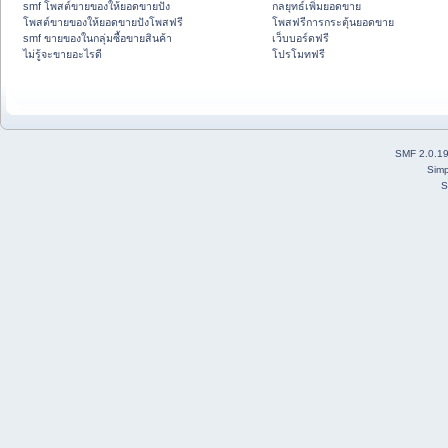
smf โพสต์ขายของให้ยอดขายปัง
กลยุทธ์เพิ่มยอดขาย
โพสต์ขายของให้ยอดขายปังโพสฟรี
โพสฟรีการกระตุ้นยอดขาย
smf ขายของในกลุ่มซื้อขายสินค้า
เว็บบอร์ดฟรี
ไม่รู้จะขายอะไรดี
โปรโมทฟรี
SMF 2.0.1
Simp
S