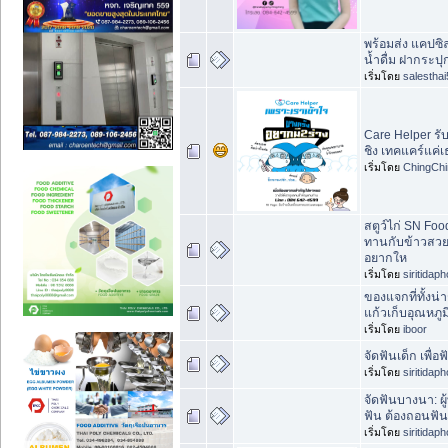
พร้อมส่ง แคปซิ
น้ำดื่ม ฝากระ
เริ่มโดย
salesthai
Care Helper รับ
ชิง เทคแคร์แค
เริ่มโดย
ChingChi
สตูว์ไก่ SN Foo
ทานกับข้าวสวยร้
อยากให
เริ่มโดย
siritidap
ของแจกที่ทั้งน่
แก้วเก็บอุณหภ
เริ่มโดย
iboor
จัดฟันเด็ก เพื
เริ่มโดย
siritidap
จัดฟันบางนา: ผู
ฟัน ต้องถอนฟัน
เริ่มโดย
siritidap