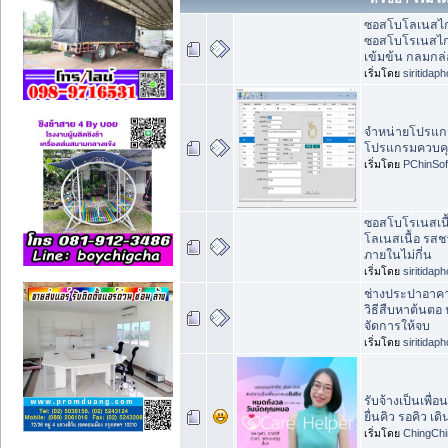
ซอสโบโลเนสไก่
ซอสโบโรเนสไก่
เข้มข้น กลมกล
เริ่มโดย
siritidap
จำหน่ายโปรแกร
โปรแกรมควบคุม
เริ่มโดย
PChinSof
ซอสโบโรเนสเนื
โลเนสเนื้อ รสชาต
ภายในไม่กี่น
เริ่มโดย
siritidap
ช่างประปาอาคา
วิธีสืบหาต้นตอ
จัดการให้จบ
เริ่มโดย
siritidap
รับจ้างเป็นเพื่
ยื่นคิว รอคิว 
เริ่มโดย
ChingChi