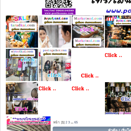
หน้า: [
1
]
2
3
...
65
หัวข้อ
/
เริ่มโ