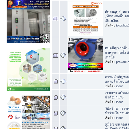
พัดลมอุตสาหกร
, พัดลมตั้งพื้
เสียงเงียบ
เริ่มโดย
totoshop
หมดปัญหากลิ่นค
อาหารตามสั่ง ต
เท่านั้น
เริ่มโดย
prakan1
ความสำคัญของ
แสดงโลโก้บนสิ
เริ่มโดย
iboor
เจาะเทรนด์ของพ
กำลังมาแรง
เริ่มโดย
iboor
วิธีสร้างการจ
ชำร่วยในงานส
เริ่มโดย
iboor
คู่มือ 3 ขั้นตอ