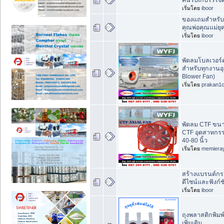
คนรับเก็บไว้ใช้ต
เริ่มโดย
iboor
ของแถมสำหรับสิ
คุณพ่อคุณแม่ยุ
เริ่มโดย
iboor
พัดลมโบลเวอร์
สำหรับทุกงานอุ
Blower Fan)
เริ่มโดย
prakan1
พัดลม CTF ขนาด
CTF อุตสาหกร
40-80 นิ้ว
เริ่มโดย
memiera
สร้างแบรนด์กระ
ดีไซน์และฟังก์
เริ่มโดย
iboor
ถุงพลาสติกพิมพ์
เพิ่มเติม