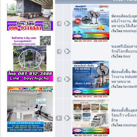
พัดลมติดผนังอุ
ผนังโรงงาน, พั
หลายรุ่นให้เลือ
เริ่มโดย
totoshop
ของพรีเมียมสาย
รักษ์โลกที่แบร
เริ่มโดย
iboor
พัดลมตั้งพื้น พ
โรงงาน Industr
หลายขนาด
เริ่มโดย
farmfan9
พัดลมตั้งพื้นอ
ร้อนเร็ว แข็งแ
ย้าย
เริ่มโดย
totoshop