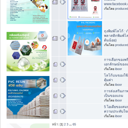
www.facebook
เริ่มโดย
produce
ถุงพิมพ์โลโก้ : เ
พลาสติกพิมพ์โลโ
ต้นน้อย)
เริ่มโดย
produce
การเลือกของพรี
เอกลักษณ์ของ
เริ่มโดย
iboor
โลโก้บนของใช้ 
คุ้มค่า
เริ่มโดย
iboor
การส่งเสริมภาพ
เป็นของแถม
เริ่มโดย
iboor
5 ไอเดียของสม
ความประทับใจแ
เริ่มโดย
iboor
หน้า: [
1
]
2
3
...
65